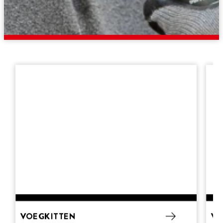
VOEGKITTEN
VO