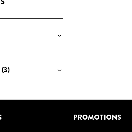
TS
É
(3)
S
PROMOTIONS