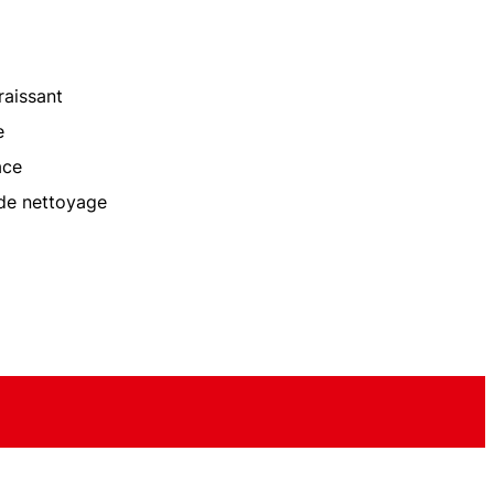
raissant
e
ace
de nettoyage