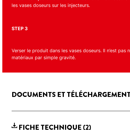
les vases doseurs sur les injecteurs.
STEP 3
Verser le produit dans les vases doseurs. Il n’est pas 
matériaux par simple gravité.
DOCUMENTS ET TÉLÉCHARGEMEN
FICHE TECHNIQUE
(2)