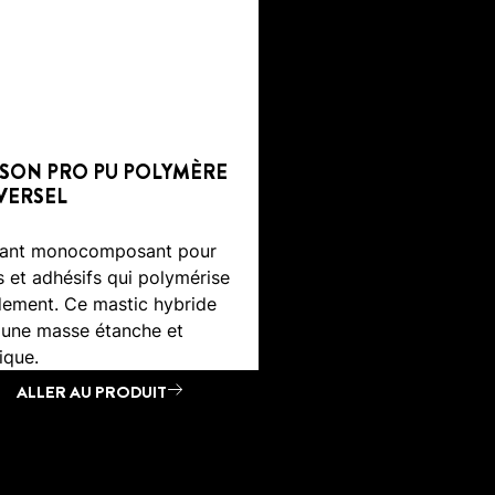
SON PRO PU POLYMÈRE
VERSEL
lant monocomposant pour
ts et adhésifs qui polymérise
dement. Ce mastic hybride
 une masse étanche et
ique.
ALLER AU PRODUIT