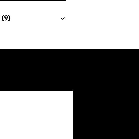
É
(9)